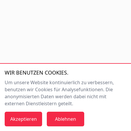
Impressum
WIR BENUTZEN COOKIES.
Datenschutzerklärung
Um unsere Website kontinuierlich zu verbessern,
Erklärung zur Barrierefreiheit
benutzen wir Cookies für Analysefunktionen. Die
FAQ
anonymisierten Daten werden dabei nicht mit
Anmelde- und Teilnahmebedingungen
externen Dienstleistern geteilt.
Cookie-Einstellungen verwalten
Made with
in Magdeburg by
UniNow
Akzeptieren
Ablehnen